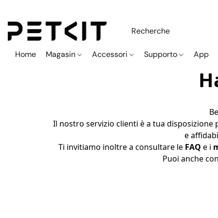
Home
Magasin
Accessori
Supporto
App
H
Be
Il nostro servizio clienti è a tua disposizione
e affidab
Ti invitiamo inoltre a consultare le 
FAQ 
e i 
m
Puoi anche cont