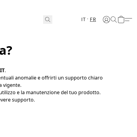
IT
FR
a?
IT
.
ventuali anomalie e offrirti un supporto chiaro 
a vigente.
l’utilizzo e la manutenzione del tuo prodotto.
cevere supporto.